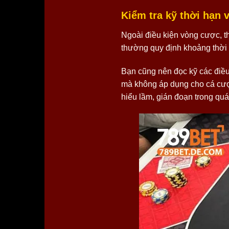
Kiểm tra kỹ thời hạn 
Ngoài điều kiện vòng cược, th
thường quy định khoảng thời 
Bạn cũng nên đọc kỹ các điều
mà không áp dụng cho cá cược
hiểu lầm, gián đoạn trong quá