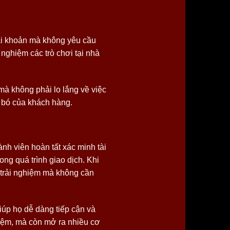
tài khoản mà không yêu cầu
nghiệm các trò chơi tại nhà
à không phải lo lắng về việc
n bó của khách hàng.
ành viên hoàn tất xác minh tài
ng quá trình giao dịch. Khi
 trải nghiệm mà không cần
iúp họ dễ dàng tiếp cận và
hiệm, mà còn mở ra nhiều cơ