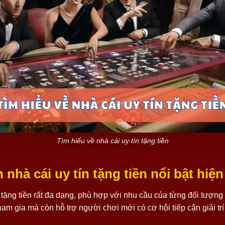
Tìm hiểu về nhà cái uy tín tặng tiền
nhà cái uy tín tặng tiền nổi bật hiện
n tặng tiền rất đa dạng, phù hợp với nhu cầu của từng đối tượn
ham gia mà còn hỗ trợ người chơi mới có cơ hội tiếp cận giải tr