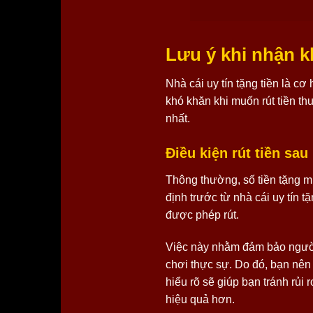
Lưu ý khi nhận kh
Nhà cái uy tín tặng tiền là c
khó khăn khi muốn rút tiền t
nhất.
Điều kiện rút tiền sa
Thông thường, số tiền tặng m
định trước từ nhà cái uy tín t
được phép rút.
Việc này nhằm đảm bảo người 
chơi thực sự. Do đó, bạn nên 
hiểu rõ sẽ giúp bạn tránh rủi
hiệu quả hơn.