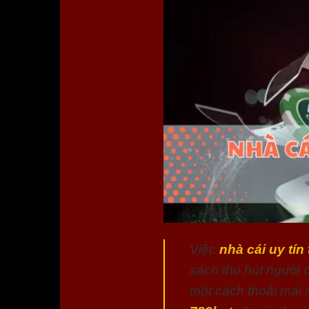
Việc
nhà cái uy tín 
sách thu hút người 
một cách thoải mái 