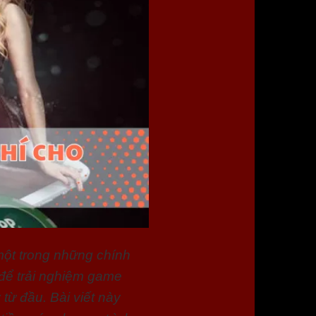
một trong những chính
 để trải nghiệm game
từ đầu. Bài viết này