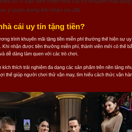
hiểu rõ vì sao nên chọn nhà cái có khuyến mãi tặng 
ưu ý quan trọng khi nhận ưu đãi.
hà cái uy tín tặng tiền?
hương trình khuyến mãi tặng tiền miễn phí thường thể hiện sự 
. Khi nhận được tiền thưởng miễn phí, thành viên mới có thể 
 và dễ dàng làm quen với các trò chơi.
kích thích trải nghiệm đa dạng các sản phẩm trên nền tảng như
lợi thế giúp người chơi thử vận may, tìm hiểu cách thức vận hàn