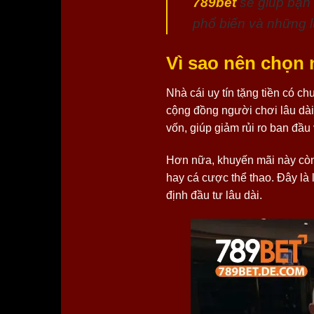
789bet
sẽ giúp bạn 
phổ biến và những l
Vì sao nên chọn n
Nhà cái uy tín tặng tiền có c
cộng đồng người chơi lâu dài
vốn, giúp giảm rủi ro ban đầu
Hơn nữa, khuyến mãi này còn 
hay cá cược thể thao. Đây là 
định đầu tư lâu dài.