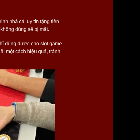
nh nhà cái uy tín tặng tiền
 không dùng sẽ bị mất.
 chỉ dùng được cho slot game
ãi một cách hiệu quả, tránh