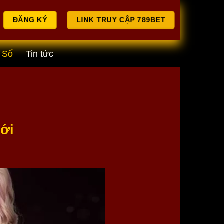
ĐĂNG KÝ
LINK TRUY CẬP 789BET
 Số
Tin tức
mới