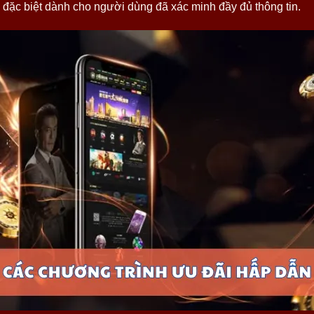
 đặc biệt dành cho người dùng đã xác minh đầy đủ thông tin.