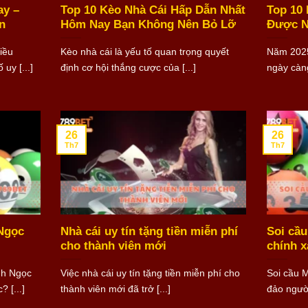
ay –
Top 10 Kèo Nhà Cái Hấp Dẫn Nhất
Top 10 
n
Hôm Nay Bạn Không Nên Bỏ Lỡ
Được N
iều
Kèo nhà cái là yếu tố quan trọng quyết
Năm 2025,
uy [...]
định cơ hội thắng cược của [...]
ngày càng
26
26
Th7
Th7
Ngọc
Nhà cái uy tín tặng tiền miễn phí
Soi cầ
cho thành viên mới
chính x
nh Ngọc
Việc nhà cái uy tín tặng tiền miễn phí cho
Soi cầu 
 [...]
thành viên mới đã trở [...]
đảo người