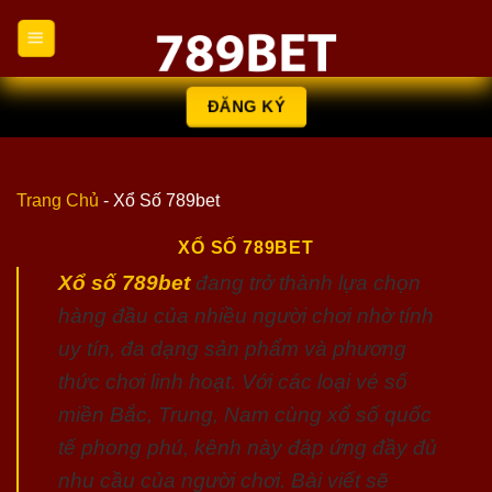
Chuyển
đến
nội
dung
ĐĂNG KÝ
Trang Chủ
-
Xổ Số 789bet
XỔ SỐ 789BET
Xổ số 789bet
đang trở thành lựa chọn
hàng đầu của nhiều người chơi nhờ tính
uy tín, đa dạng sản phẩm và phương
thức chơi linh hoạt. Với các loại vé số
miền Bắc, Trung, Nam cùng xổ số quốc
tế phong phú, kênh này đáp ứng đầy đủ
nhu cầu của người chơi. Bài viết sẽ