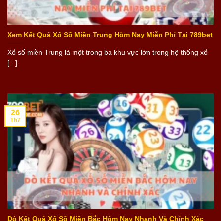
Xem Kết Quả Xổ Số Miền Trung Hôm Nay Miễn Phí Tại 789bet
Xổ số miền Trung là một trong ba khu vực lớn trong hệ thống xổ
[...]
26
Th7
Dò Kết Quả Xổ Số Miền Bắc Hôm Nay Nhanh Và Chính Xác