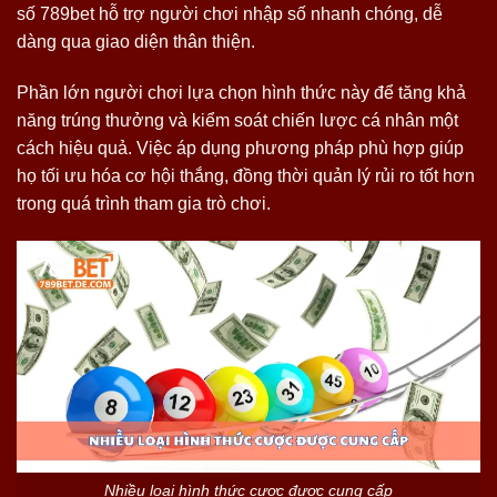
số 789bet hỗ trợ người chơi nhập số nhanh chóng, dễ
dàng qua giao diện thân thiện.
Phần lớn người chơi lựa chọn hình thức này để tăng khả
năng trúng thưởng và kiểm soát chiến lược cá nhân một
cách hiệu quả. Việc áp dụng phương pháp phù hợp giúp
họ tối ưu hóa cơ hội thắng, đồng thời quản lý rủi ro tốt hơn
trong quá trình tham gia trò chơi.
Nhiều loại hình thức cược được cung cấp