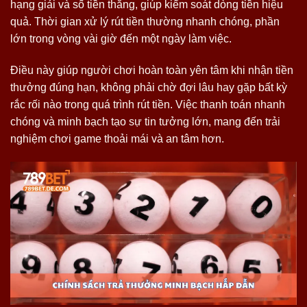
hạng giải và số tiền thắng, giúp kiểm soát dòng tiền hiệu
quả. Thời gian xử lý rút tiền thường nhanh chóng, phần
lớn trong vòng vài giờ đến một ngày làm việc.
Điều này giúp người chơi hoàn toàn yên tâm khi nhận tiền
thưởng đúng hạn, không phải chờ đợi lâu hay gặp bất kỳ
rắc rối nào trong quá trình rút tiền. Việc thanh toán nhanh
chóng và minh bạch tạo sự tin tưởng lớn, mang đến trải
nghiệm chơi game thoải mái và an tâm hơn.