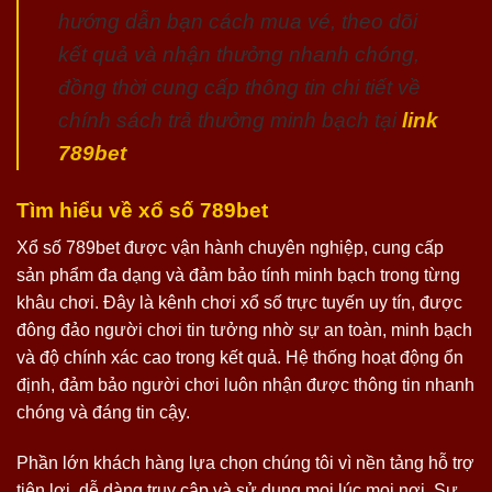
hướng dẫn bạn cách mua vé, theo dõi
kết quả và nhận thưởng nhanh chóng,
đồng thời cung cấp thông tin chi tiết về
chính sách trả thưởng minh bạch tại
link
789bet
Tìm hiểu về xổ số 789bet
Xổ số 789bet được vận hành chuyên nghiệp, cung cấp
sản phẩm đa dạng và đảm bảo tính minh bạch trong từng
khâu chơi. Đây là kênh chơi xổ số trực tuyến uy tín, được
đông đảo người chơi tin tưởng nhờ sự an toàn, minh bạch
và độ chính xác cao trong kết quả. Hệ thống hoạt động ổn
định, đảm bảo người chơi luôn nhận được thông tin nhanh
chóng và đáng tin cậy.
Phần lớn khách hàng lựa chọn chúng tôi vì nền tảng hỗ trợ
tiện lợi, dễ dàng truy cập và sử dụng mọi lúc mọi nơi. Sự