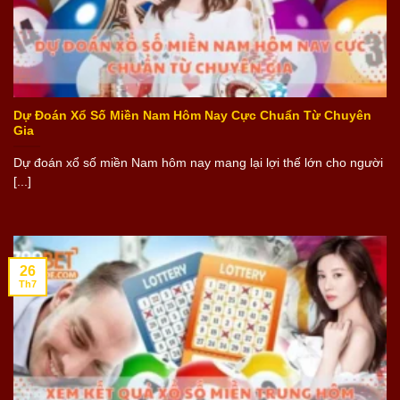
Dự Đoán Xổ Số Miền Nam Hôm Nay Cực Chuẩn Từ Chuyên
Gia
Dự đoán xổ số miền Nam hôm nay mang lại lợi thế lớn cho người
[...]
26
Th7