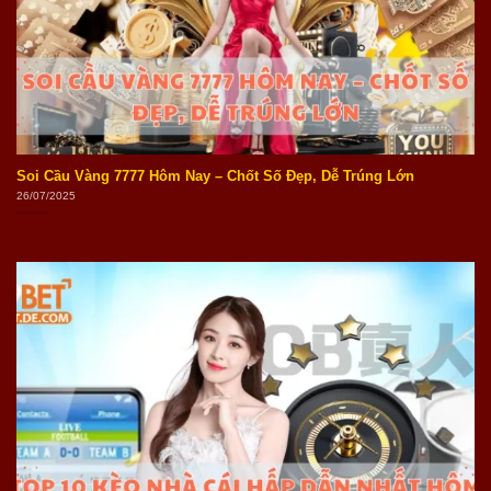
Soi Cầu Vàng 7777 Hôm Nay – Chốt Số Đẹp, Dễ Trúng Lớn
26/07/2025