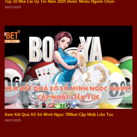
Top 10 Nhà Cái Uy Tín Năm 2025 Được Nhiều Người Chọn
26/07/2025
Xem Kết Quả Xổ Số Minh Ngọc 789bet Cập Nhật Liên Tục
26/07/2025