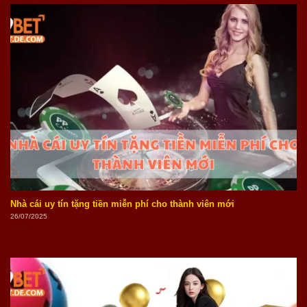
Nhà cái uy tín tặng tiền miễn phí cho thành viên mới
26/07/2025