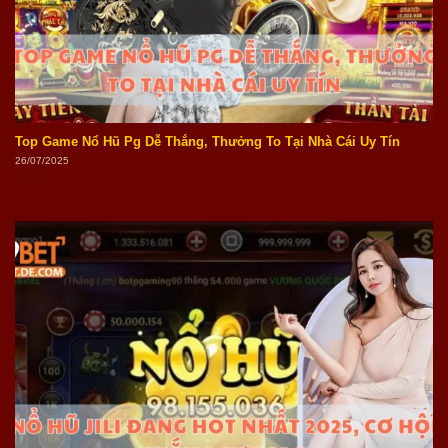
Top Game Nổ Hũ Pg Dễ Thắng, Thưởng To Tại Nhà Cái Uy Tín
26/07/2025