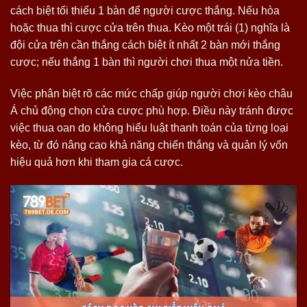
cách biệt tối thiểu 1 bàn để người cược thắng. Nếu hòa
hoặc thua thì cược cửa trên thua. Kèo một trái (1) nghĩa là
đội cửa trên cần thắng cách biệt ít nhất 2 bàn mới thắng
cược; nếu thắng 1 bàn thì người chơi thua một nửa tiền.
Việc phân biệt rõ các mức chấp giúp người chơi kèo châu
Á chủ động chọn cửa cược phù hợp. Điều này tránh được
việc thua oan do không hiểu luật thanh toán của từng loại
kèo, từ đó nâng cao khả năng chiến thắng và quản lý vốn
hiệu quả hơn khi tham gia cá cược.