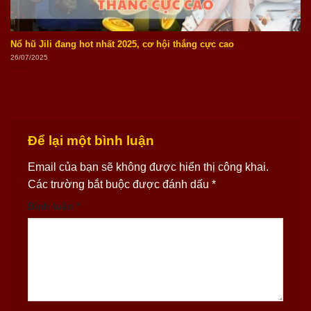
Nổ hũ Jili đang hot nhất 2025, cơ hội thắng cực cao
26/07/2025
Để lại một bình luận
Email của bạn sẽ không được hiển thị công khai.
Các trường bắt buộc được đánh dấu
*
Bình luận
*