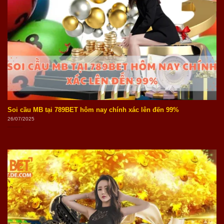
Soi cầu MB tại 789BET hôm nay chính xác lên đến 99%
26/07/2025