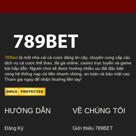
789bet
là một nhà cái cá cược đáng tin cậy, chuyên cung cấp các
dịch vụ cá cược thể thao, đá gà online, casino trực tuyến và game
bài hấp dẫn. Người chơi sẽ được hưởng nhiều ưu đãi đặc biệt
cùng hệ thống nạp rút tiền nhanh chóng, an toàn và bảo mật cao.
Tham gia ngay để nhận thưởng liền tay!
HƯỚNG DẪN
VỀ CHÚNG TÔI
Đăng Ký
Giới thiệu 789BET