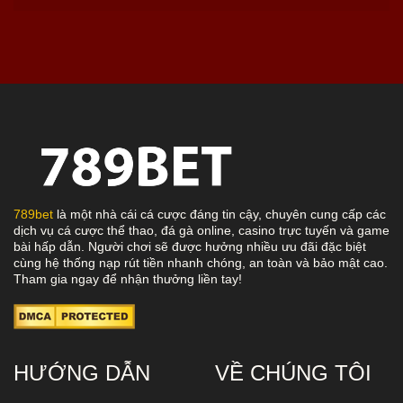
789bet
là một nhà cái cá cược đáng tin cậy, chuyên cung cấp các
dịch vụ cá cược thể thao, đá gà online, casino trực tuyến và game
bài hấp dẫn. Người chơi sẽ được hưởng nhiều ưu đãi đặc biệt
cùng hệ thống nạp rút tiền nhanh chóng, an toàn và bảo mật cao.
Tham gia ngay để nhận thưởng liền tay!
HƯỚNG DẪN
VỀ CHÚNG TÔI