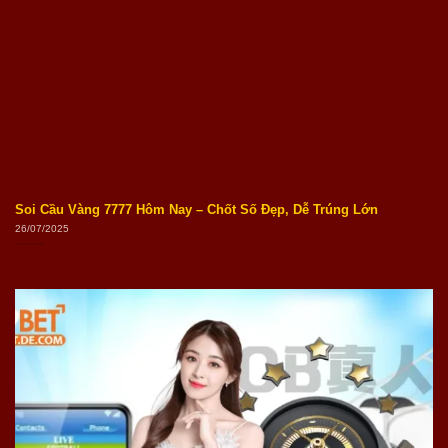
Soi Cầu Vàng 7777 Hôm Nay – Chốt Số Đẹp, Dễ Trúng Lớn
26/07/2025