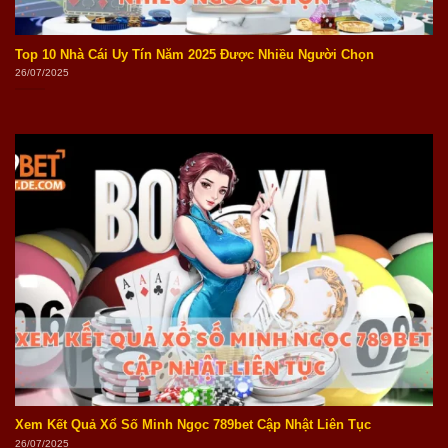
Top 10 Nhà Cái Uy Tín Năm 2025 Được Nhiều Người Chọn
26/07/2025
Xem Kết Quả Xổ Số Minh Ngọc 789bet Cập Nhật Liên Tục
26/07/2025