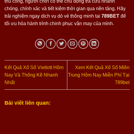
thủ công, người chơi có thể chủ động tra cứu nhanh
chóng, chính xác và tiết kiệm thời gian qua nền tảng. Hãy
trải nghiệm ngay dịch vụ dò vé thông minh tại
789BET
để
tối ưu hóa hành trình chinh phục vận may của mình.
Kết Quả Xổ Số Vietlott Hôm
Xem Kết Quả Xổ Số Miền
Nay Và Thống Kê Nhanh
Trung Hôm Nay Miễn Phí Tại
Nhất
789bet
Bài viết liên quan: