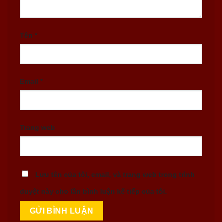
Tên
*
Email
*
Trang web
Lưu tên của tôi, email, và trang web trong trình
duyệt này cho lần bình luận kế tiếp của tôi.