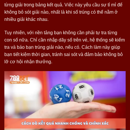
từng giải trong bảng kết quả. Việc này yêu cầu sự tỉ mỉ để
không bỏ sót giải nào, nhất là khi số trúng có thể nằm ở
nhiều giải khác nhau.
Tuy nhiên, với nền tảng bạn không cần phải tự tra từng
con số nữa. Chỉ cần nhập dãy số trên vé, hệ thống sẽ kiểm
tra và báo bạn trúng giải nào, nếu có. Cách làm này giúp
bạn tiết kiệm thời gian, tránh sai sót và đảm bảo không bỏ
lỡ cơ hội nhận thưởng.